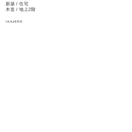
新築 / 住宅
​木造 / 地上2階
WHERE
杉並区
WHEN
2018 / 3
CONTACT
〒040-0044 北海道函館市青柳町14-8-102
t.saiko@a-kanto.com
(C)NAKAMURA SAIKO